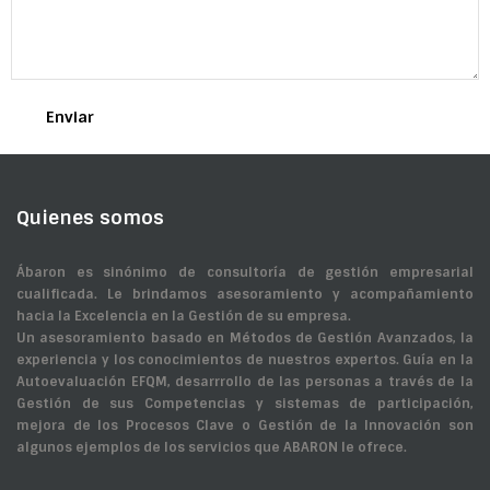
Quienes somos
Ábaron es sinónimo de consultoría de gestión empresarial
cualificada. Le brindamos asesoramiento y acompañamiento
hacia la Excelencia en la Gestión de su empresa.
Un asesoramiento basado en Métodos de Gestión Avanzados, la
experiencia y los conocimientos de nuestros expertos. Guía en la
Autoevaluación EFQM, desarrrollo de las personas a través de la
Gestión de sus Competencias y sistemas de participación,
mejora de los Procesos Clave o Gestión de la Innovación son
algunos ejemplos de los servicios que ABARON le ofrece.