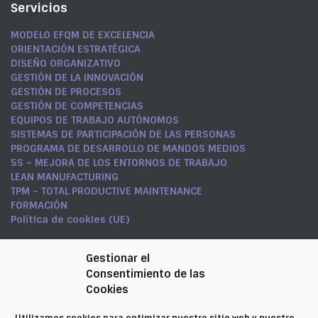
Servicios
MODELO EFQM DE EXCELENCIA
ORIENTACIÓN ESTRATÉGICA
DISEÑO ORGANIZATIVO
GESTIÓN DE LA INNOVACIÓN
GESTIÓN DE PROCESOS
GESTIÓN DE COMPETENCIAS
EQUIPOS DE TRABAJO AUTÓNOMOS
SISTEMAS DE PARTICIPACIÓN DE LAS PERSONAS
PROGRAMA DE DESARROLLO DE MANDOS MEDIOS
5S – MEJORA DE LOS ENTORNOS DE TRABAJO
LEAN MANUFACTURING
TPM – TOTAL PRODUCTIVE MAINTENANCE
FORMACIÓN
Política de cookies (UE)
Síguenos en LinkedIn
Gestionar el
Consentimiento de las
CARMEN RAMÍREZ NICOLÁS
Cookies
Contacta con nosotros