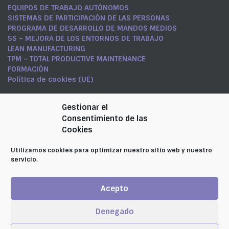
EQUIPOS DE TRABAJO AUTÓNOMOS
SISTEMAS DE PARTICIPACIÓN DE LAS PERSONAS
PROGRAMA DE DESARROLLO DE MANDOS MEDIOS
5S – MEJORA DE LOS ENTORNOS DE TRABAJO
LEAN MANUFACTURING
TPM – TOTAL PRODUCTIVE MAINTENANCE
FORMACIÓN
Política de cookies (UE)
Síguenos en LinkedIn
Gestionar el
Consentimiento de las
CARMEN RAMÍREZ NICOLÁS
Cookies
Contacta con nosotros
Utilizamos cookies para optimizar nuestro sitio web y nuestro
☏ 947291188
servicio.
@ abaron@abaron.es
✉ Calle Delicias, 5 09005 - Burgos
Acepto
Aviso Legal
|
Política de Privacidad
|
Política de Cookies
|
Denegado
Copyright © 2016 | by
SANcotec