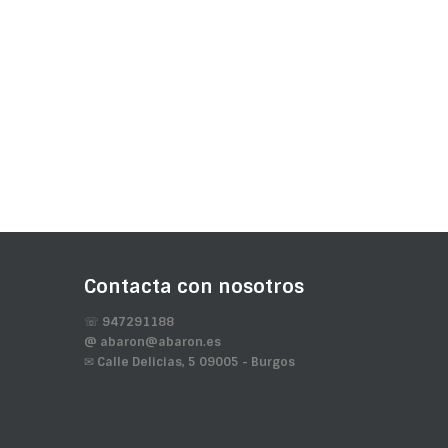
Contacta con nosotros
☏ 947291188
@ abaron@abaron.es
✉ Calle Delicias, 5 09005 - Burgos