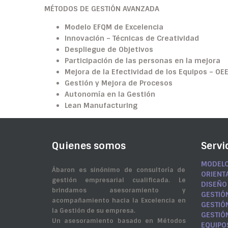
MÉTODOS DE GESTIÓN AVANZADA
Modelo EFQM de Excelencia
Innovación – Técnicas de Creatividad
Despliegue de Objetivos
Participación de las personas en la mejora
Mejora de la Efectividad de los Equipos – OE
Gestión y Mejora de Procesos
Autonomía en la Gestión
Lean Manufacturing
Quienes somos
Servi
MODELO
Ábaron es sinónimo de consultoría de
ORIENT
gestión empresarial cualificada. Le
DISEÑO
brindamos asesoramiento y
GESTIÓ
acompañamiento hacia la Excelencia en
GESTIÓ
la Gestión de su empresa.
GESTIÓ
Un asesoramiento basado en Métodos
EQUIPO