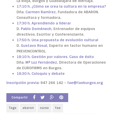
La Rioja, Burgos y Guadalajara de Ibercaja.
17:10 h. ¿Cómo se crea la cultura en la empresa?
Dña.
Carmen Ramírez
, Fundadora de ABARON.
Consultora y formadora.
17:30 h. Aprendiendo a liderar
D.
Pablo Doménech
, Entrenador de equipos
directivos. Escritor y Conferenciante.
17:50 h. Una propuesta de evolución cultural
D.
Gustavo Rosal
, Experto en factor humano en
PREVENCONTROL.
18:10 h. Gestión por valores. Caso de éxito
Dña.
Mª Luz Fernández
, Directora de Operaciones
de EUROFIRMS en Burgos.
18:30 h. Coloquio y debate
Inscripción previa
: 947 266 142 –
fae@faeburgos.org
Compartir
Tags
abaron
curso
fae