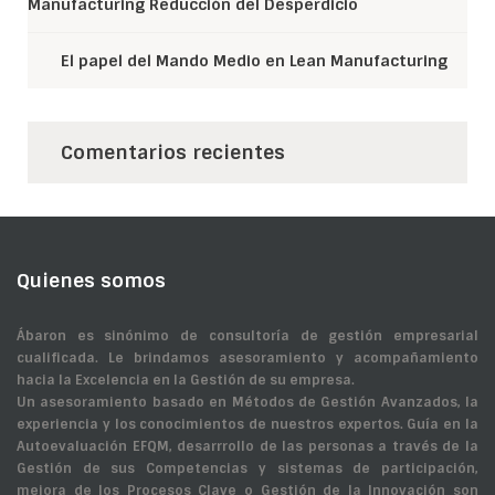
Manufacturing Reducción del Desperdicio
El papel del Mando Medio en Lean Manufacturing
Comentarios recientes
Quienes somos
Ábaron es sinónimo de consultoría de gestión empresarial
cualificada. Le brindamos asesoramiento y acompañamiento
hacia la Excelencia en la Gestión de su empresa.
Un asesoramiento basado en Métodos de Gestión Avanzados, la
experiencia y los conocimientos de nuestros expertos. Guía en la
Autoevaluación EFQM, desarrrollo de las personas a través de la
Gestión de sus Competencias y sistemas de participación,
mejora de los Procesos Clave o Gestión de la Innovación son