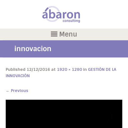
Menu
innovacion
Published
12/12/2016
at
1920 × 1280
in
GESTIÓN DE LA
INNOVACIÓN
←
Previous