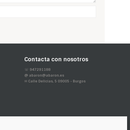
Contacta con nosotros
☏ 947291188
@ abaron@abaron.es
✉ Calle Delicias, 5 09005 - Burgos