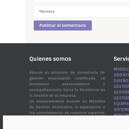
Quienes somos
Servi
MODELO
Ábaron es sinónimo de consultoría de
ORIENT
gestión empresarial cualificada. Le
DISEÑO
brindamos asesoramiento y
GESTIÓ
acompañamiento hacia la Excelencia en
GESTIÓ
la Gestión de su empresa.
GESTIÓ
Un asesoramiento basado en Métodos
EQUIPO
de Gestión Avanzados, la experiencia y
SISTEMA
los conocimientos de nuestros expertos.
PERSO
Guía en la Autoevaluación EFQM,
PROGRA
desarrrollo de las personas a través de la
MANDO