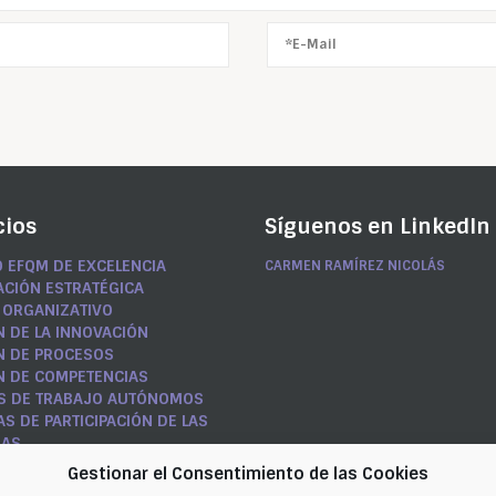
cios
Síguenos en LinkedIn
 EFQM DE EXCELENCIA
CARMEN RAMÍREZ NICOLÁS
ACIÓN ESTRATÉGICA
 ORGANIZATIVO
N DE LA INNOVACIÓN
N DE PROCESOS
N DE COMPETENCIAS
S DE TRABAJO AUTÓNOMOS
S DE PARTICIPACIÓN DE LAS
NAS
MA DE DESARROLLO DE
Gestionar el Consentimiento de las Cookies
S MEDIOS