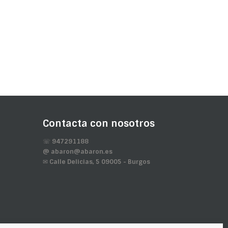
Contacta con nosotros
☏ 947291188
@ abaron@abaron.es
✉ Calle Delicias, 5 09005 - Burgos