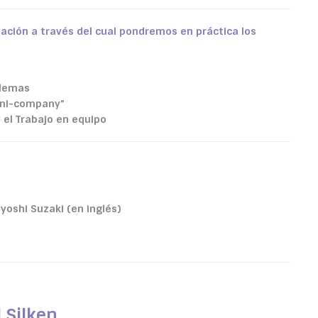
ción a través del cual pondremos en práctica los
blemas
ini-company”
y el Trabajo en equipo
iyoshi Suzaki (en inglés)
 Silken