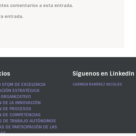
entes comentarios a esta entrada.
va entrada.
cios
Síguenos en LinkedIn
 EFQM DE EXCELENCIA
CARMEN RAMÍREZ NICOLÁS
ACIÓN ESTRATÉGICA
 ORGANIZATIVO
N DE LA INNOVACIÓN
N DE PROCESOS
N DE COMPETENCIAS
S DE TRABAJO AUTÓNOMOS
S DE PARTICIPACIÓN DE LAS
NAS