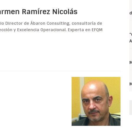
armen Ramírez Nicolás
d
io Director de Ábaron Consulting, consultoría de
ección y Excelencia Operacional. Experta en EFQM
“
A
M
M