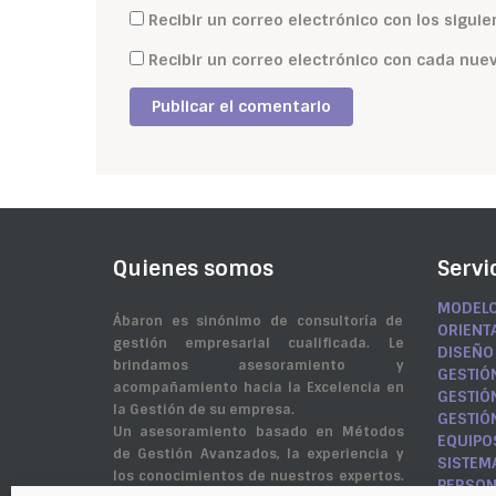
Recibir un correo electrónico con los sigui
Recibir un correo electrónico con cada nue
Quienes somos
Servi
MODELO
Ábaron es sinónimo de consultoría de
ORIENT
gestión empresarial cualificada. Le
DISEÑO
brindamos asesoramiento y
GESTIÓ
acompañamiento hacia la Excelencia en
GESTIÓ
la Gestión de su empresa.
GESTIÓ
Un asesoramiento basado en Métodos
EQUIPO
de Gestión Avanzados, la experiencia y
SISTEMA
los conocimientos de nuestros expertos.
PERSO