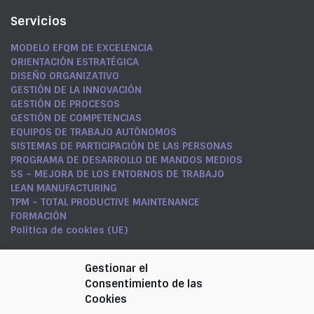
Servicios
MODELO EFQM DE EXCELENCIA
ORIENTACIÓN ESTRATÉGICA
DISEÑO ORGANIZATIVO
GESTIÓN DE LA INNOVACIÓN
GESTIÓN DE PROCESOS
GESTIÓN DE COMPETENCIAS
EQUIPOS DE TRABAJO AUTÓNOMOS
SISTEMAS DE PARTICIPACIÓN DE LAS PERSONAS
PROGRAMA DE DESARROLLO DE MANDOS MEDIOS
5S – MEJORA DE LOS ENTORNOS DE TRABAJO
LEAN MANUFACTURING
TPM – TOTAL PRODUCTIVE MAINTENANCE
FORMACIÓN
Política de cookies (UE)
Síguenos en LinkedIn
Gestionar el
Consentimiento de las
CARMEN RAMÍREZ NICOLÁS
Cookies
Contacta con nosotros